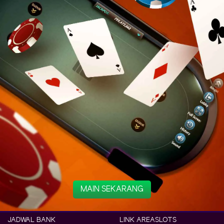
MAIN SEKARANG
JADWAL BANK
LINK AREASLOTS