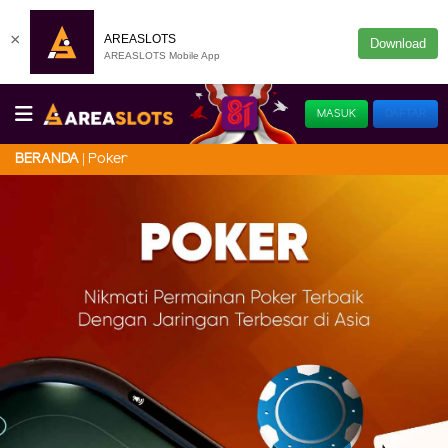
×
AREASLOTS
Download
AREASLOTS Mobile App
MASUK
DAFTAR
Poker
BERANDA