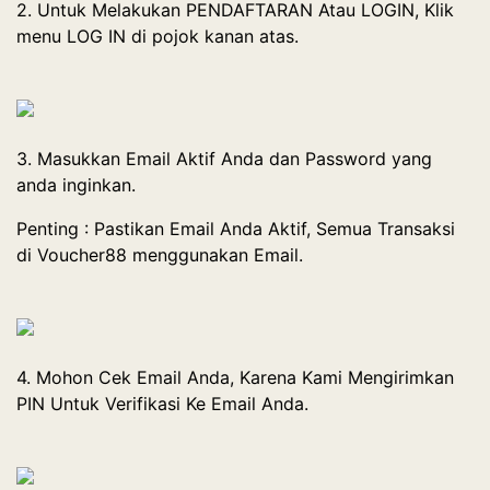
2. Untuk Melakukan PENDAFTARAN Atau LOGIN, Klik
menu LOG IN di pojok kanan atas.
3. Masukkan Email Aktif Anda dan Password yang
anda inginkan.
Penting : Pastikan Email Anda Aktif, Semua Transaksi
di Voucher88 menggunakan Email.
4. Mohon Cek Email Anda, Karena Kami Mengirimkan
PIN Untuk Verifikasi Ke Email Anda.