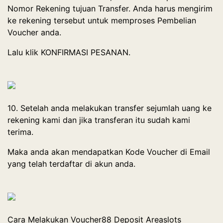
Nomor Rekening tujuan Transfer. Anda harus mengirim
ke rekening tersebut untuk memproses Pembelian
Voucher anda.
Lalu klik KONFIRMASI PESANAN.
10. Setelah anda melakukan transfer sejumlah uang ke
rekening kami dan jika transferan itu sudah kami
terima.
Maka anda akan mendapatkan Kode Voucher di Email
yang telah terdaftar di akun anda.
Cara Melakukan Voucher88 Deposit Areaslots