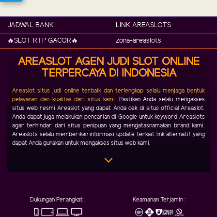
JADWAL BANK
LINK AREASLOTS
🔥SLOT RTP GACOR🔥
zona-areaslots
AREASLOT AGEN JUDI SLOT ONLINE
TERPERCAYA DI INDONESIA
Areaslot situs judi online terbaik dan terlengkap selalu menjaga bentuk
pelayanan dan kualitas dari situs kami.
Pastikan Anda selalu mengakses
situs web resmi Areaslot yang dapat Anda cek di situs official Areaslot.
Anda dapat juga melakukan pencarian di Google untuk keyword Areaslots
agar terhindar dari situs penipuan yang mengatasnamakan brand kami.
Areaslots selalu memberikan informasi update terkait link alternatif yang
dapat Anda gunakan untuk mengakses situs web kami.
Dukungan Perangkat :
Keamanan Terjamin :